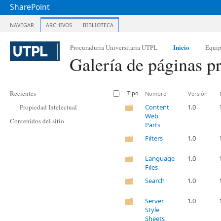
SharePoint
NAVEGAR
ARCHIVOS
BIBLIOTECA
Inicio
Procuraduria Universitaria UTPL
Equi
Galería de páginas pr
Recientes
Tipo
Nombre
Versión
Propiedad Intelectual
Content
1.0
Web
Contenidos del sitio
Parts
Filters
1.0
Language
1.0
Files
Search
1.0
Server
1.0
Style
Sheets