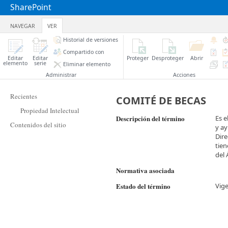
SharePoint
NAVEGAR
VER
Historial de versiones
Compartido con
Editar
Editar
Proteger
Desproteger
Abrir
elemento
serie
Eliminar elemento
Administrar
Acciones
Recientes
COMITÉ DE BECAS
Propiedad Intelectual
Descripción del término
Es e
Contenidos del sitio
y a
Dire
tien
del 
Normativa asociada
Estado del término
Vig