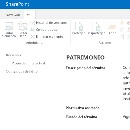
SharePoint
NAVEGAR
VER
Historial de versiones
Compartido con
Editar
Editar
Proteger
Desproteger
Abrir
elemento
serie
Eliminar elemento
Administrar
Acciones
Recientes
PATRIMONIO
Propiedad Intelectual
Descripción del término
Cons
Contenidos del sitio
sido
adqu
patr
inve
titu
inst
Normativa asociada
Estado del término
Vig