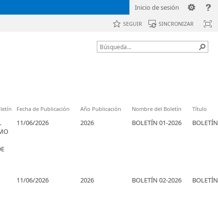
Inicio de sesión
SEGUIR
SINCRONIZAR
letín
Fecha de Publicación
Año Publicación
Nombre del Boletín
Título
L
11/06/2026
2026
BOLETÍN 01-2026
BOLETÍN
IMO
DE
11/06/2026
2026
BOLETÍN 02-2026
BOLETÍN