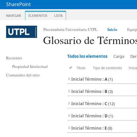
SharePoint
NAVEGAR
ELEMENTOS
LISTA
Inicio
Procuraduria Universitaria UTPL
Equi
Glosario de Término
Todos los elementos
Carga
Der
Recientes
Propiedad Intelectual
Título
Tipo de contenido
Inici
Contenidos del sitio
Inicial Término
: A
(1)
Inicial Término
: B
(3)
Inicial Término
: C
(12)
Inicial Término
: D
(1)
Inicial Término
: E
(8)