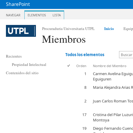
SharePoint
NAVEGAR
ELEMENTOS
LISTA
Inicio
Procuraduria Universitaria UTPL
Equi
Miembros
Todos los elementos
Recientes
Propiedad Intelectual
Orden
Nombre del Miembro
Contenidos del sitio
1
Carmen Avelina Eguig
Eguiguren
8
Maria Alejandra Arias
2
Juan Carlos Roman To
17
Cristina del Pilar Luzur
Montoya
19
Diego Fernando Cuen