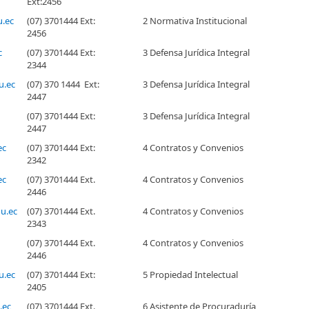
Ext:2456
.ec
(07) 3701444 Ext:
2 Normativa Institucional
2456
c
(07) 3701444 Ext:
3 Defensa Jurídica Integral
2344
u.ec
(07) 370 1444 Ext:
3 Defensa Jurídica Integral
2447
(07) 3701444 Ext:
3 Defensa Jurídica Integral
2447
ec
(07) 3701444 Ext:
4 Contratos y Convenios
2342
ec
(07) 3701444 Ext.
4 Contratos y Convenios
2446
u.ec
(07) 3701444 Ext.
4 Contratos y Convenios
2343
(07) 3701444 Ext.
4 Contratos y Convenios
2446
u.ec
(07) 3701444 Ext:
5 Propiedad Intelectual
2405
.ec
(07) 3701444 Ext.
6 Asistente de Procuraduría