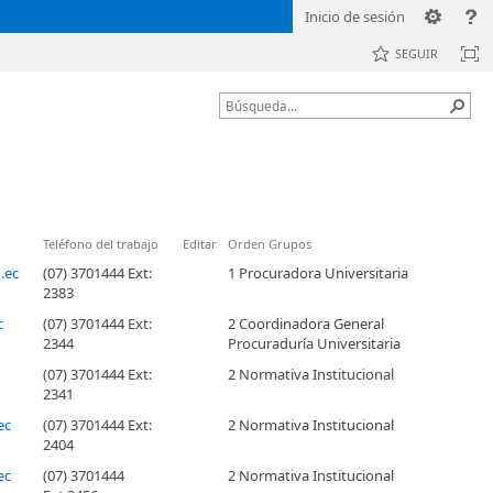
Inicio de sesión
SEGUIR
Teléfono del trabajo
Editar
Orden Grupos
.ec
(07) 3701444 Ext:
1 Procuradora Universitaria
2383
c
(07) 3701444 Ext:
2 Coordinadora General
2344
Procuraduría Universitaria
(07) 3701444 Ext:
2 Normativa Institucional
2341
ec
(07) 3701444 Ext:
2 Normativa Institucional
2404
ec
(07) 3701444
2 Normativa Institucional