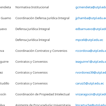
Mendieta
Normativa Institucional
gcmendieta@utpl.edu
a Guamo
Coordinación Defensa Jurídica Integral
jjchamba@utpl.edu.e
nuevo
Defensa Jurídica Integral
edbarnuevo@utpl.ed
Defensa Jurídica Integral
mpceli@utpl.edu.ec
ova
Coordinación Contratos y Convenios
rccordova@utpl.edu.
Aguirre
Contratos y Convenios
ieaguirre1@utpl.edu.
ez
Contratos y Convenios
rvordonez39@utpl.ed
tudillo
Contratos y Convenios
caruiz5@utpl.edu.ec
gocín
Coordinación de Propiedad Intelectual
vnzaragocin@utpl.ed
ilva
Asistente de Procuraduría Universitaria
lmcartuche@utpl.edu