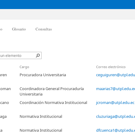
po
Glosario
Consultas
Cargo
Correo electrónico
uren
Procuradora Universitaria
ceguiguren@utpl.edu
 Roman
Coordinadora General Procuraduría
maarias7@utpl.edu.e
Universitaria
scano
Coordinación Normativa Institucional
jcroman@utpl.edu.ec
iaga
Normativa Institucional
cluzuriaga@utpl.edu.
ca
Normativa Institucional
dfcuenca1@utpl.edu.