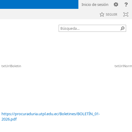
Inicio de sesión
SEGUIR
txtUrlBoletin
txtUrlNorm
https://procuraduria.utpl.edu.ec/Boletines/BOLETÍN_01-
2026.pdf