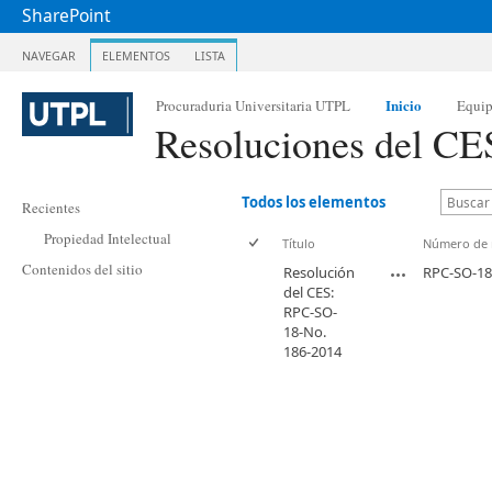
SharePoint
NAVEGAR
ELEMENTOS
LISTA
Inicio
Procuraduria Universitaria UTPL
Equi
Resoluciones del CE
Todos los elementos
Recientes
Propiedad Intelectual
Título
Número de 
Contenidos del sitio
Resolución
RPC-SO-18
del CES:
RPC-SO-
18-No.
186-2014