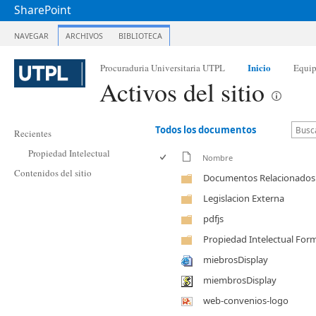
SharePoint
NAVEGAR
ARCHIVOS
BIBLIOTECA
Inicio
Procuraduria Universitaria UTPL
Equi
Activos del sitio
Todos los documentos
Recientes
Propiedad Intelectual
Nombre
Contenidos del sitio
Documentos Relacionados
Legislacion Externa
pdfjs
Propiedad Intelectual For
miebrosDisplay
miembrosDisplay
web-convenios-logo