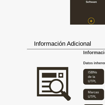
Software
Información Adicional
Informaci
Datos inheren
ISBNs
de la
UTPL
Marcas
UTPL